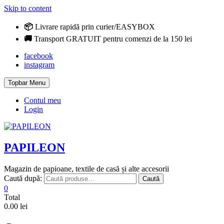
Skip to content
📦
Livrare rapidă prin curier/EASYBOX
🚚
Transport GRATUIT pentru comenzi de la 150 lei
facebook
instagram
Topbar Menu
Contul meu
Login
PAPILEON
Magazin de papioane, textile de casă și alte accesorii
Caută după:
Caută
0
Total
0.00 lei