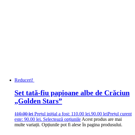
Reduceri!
Set tată-fiu papioane albe de Crăciun
„Golden Stars”
110.00
lei
Prețul inițial a fost: 110.00 lei.
90.00
lei
Prețul curent
este: 90.00 lei.
Selectează opțiunile
Acest produs are mai
multe variații. Opțiunile pot fi alese în pagina produsului.