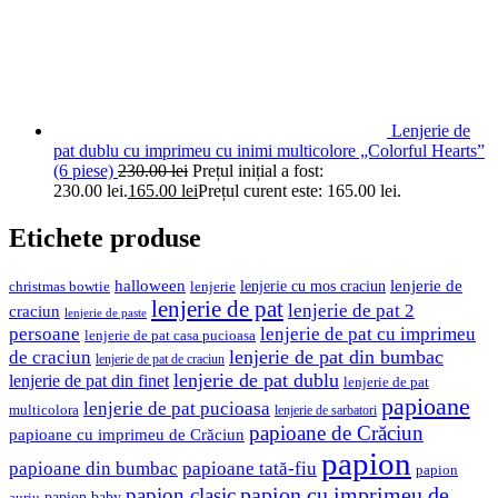
Lenjerie de
pat dublu cu imprimeu cu inimi multicolore „Colorful Hearts”
(6 piese)
230.00
lei
Prețul inițial a fost:
230.00 lei.
165.00
lei
Prețul curent este: 165.00 lei.
Etichete produse
halloween
lenjerie cu mos craciun
lenjerie de
christmas bowtie
lenjerie
lenjerie de pat
lenjerie de pat 2
craciun
lenjerie de paste
persoane
lenjerie de pat cu imprimeu
lenjerie de pat casa pucioasa
de craciun
lenjerie de pat din bumbac
lenjerie de pat de craciun
lenjerie de pat dublu
lenjerie de pat din finet
lenjerie de pat
papioane
lenjerie de pat pucioasa
multicolora
lenjerie de sarbatori
papioane de Crăciun
papioane cu imprimeu de Crăciun
papion
papioane tată-fiu
papioane din bumbac
papion
papion cu imprimeu de
papion clasic
papion baby
auriu