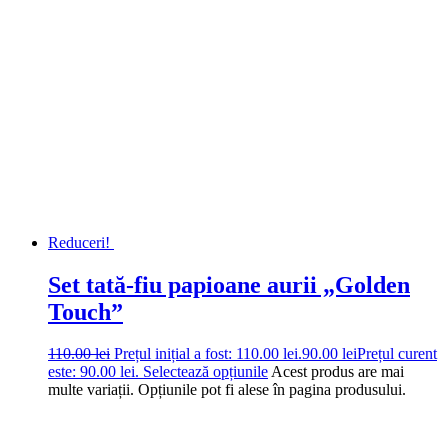
Reduceri!
Set tată-fiu papioane aurii „Golden
Touch”
110.00
lei
Prețul inițial a fost: 110.00 lei.
90.00
lei
Prețul curent
este: 90.00 lei.
Selectează opțiunile
Acest produs are mai
multe variații. Opțiunile pot fi alese în pagina produsului.