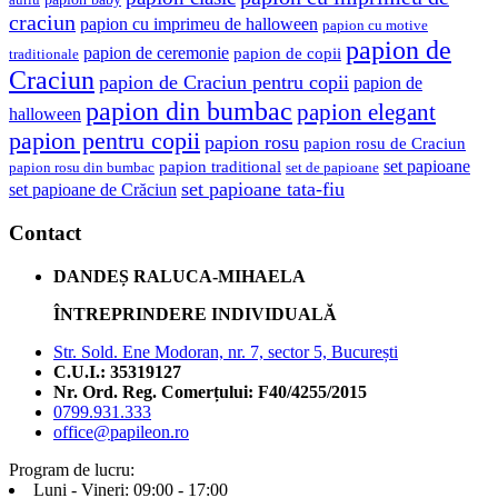
craciun
papion cu imprimeu de halloween
papion cu motive
papion de
papion de ceremonie
papion de copii
traditionale
Craciun
papion de Craciun pentru copii
papion de
papion din bumbac
papion elegant
halloween
papion pentru copii
papion rosu
papion rosu de Craciun
set papioane
papion traditional
papion rosu din bumbac
set de papioane
set papioane tata-fiu
set papioane de Crăciun
Contact
DANDEȘ RALUCA-MIHAELA
ÎNTREPRINDERE INDIVIDUALĂ
Str. Sold. Ene Modoran, nr. 7, sector 5, București
C.U.I.: 35319127
Nr. Ord. Reg. Comerțului: F40/4255/2015
0799.931.333
office@papileon.ro
Program de lucru:
Luni - Vineri: 09:00 - 17:00