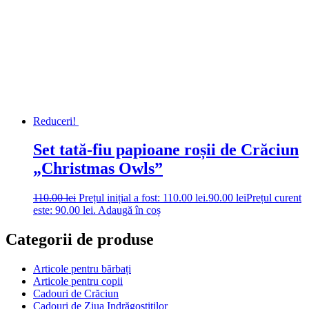
Reduceri!
Set tată-fiu papioane roșii de Crăciun
„Christmas Owls”
110.00
lei
Prețul inițial a fost: 110.00 lei.
90.00
lei
Prețul curent
este: 90.00 lei.
Adaugă în coș
Categorii de produse
Articole pentru bărbați
Articole pentru copii
Cadouri de Crăciun
Cadouri de Ziua Indrăgostiților