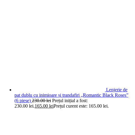
Lenjerie de
pat dublu cu inimioare și trandafiri „Romantic Black Roses”
(6 piese)
230.00
lei
Prețul inițial a fost:
230.00 lei.
165.00
lei
Prețul curent este: 165.00 lei.