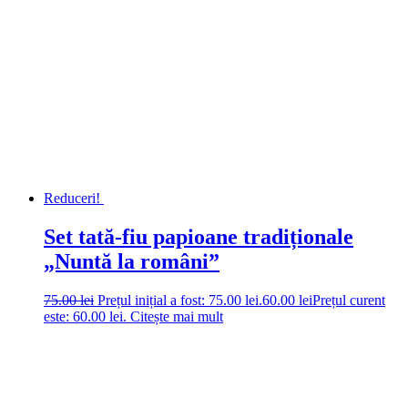
Reduceri!
Set tată-fiu papioane tradiționale
„Nuntă la români”
75.00
lei
Prețul inițial a fost: 75.00 lei.
60.00
lei
Prețul curent
este: 60.00 lei.
Citește mai mult