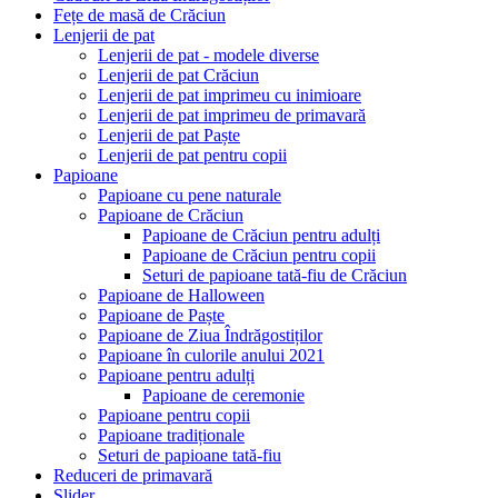
Fețe de masă de Crăciun
Lenjerii de pat
Lenjerii de pat - modele diverse
Lenjerii de pat Crăciun
Lenjerii de pat imprimeu cu inimioare
Lenjerii de pat imprimeu de primavară
Lenjerii de pat Paște
Lenjerii de pat pentru copii
Papioane
Papioane cu pene naturale
Papioane de Crăciun
Papioane de Crăciun pentru adulți
Papioane de Crăciun pentru copii
Seturi de papioane tată-fiu de Crăciun
Papioane de Halloween
Papioane de Paște
Papioane de Ziua Îndrăgostiților
Papioane în culorile anului 2021
Papioane pentru adulți
Papioane de ceremonie
Papioane pentru copii
Papioane tradiționale
Seturi de papioane tată-fiu
Reduceri de primavară
Slider