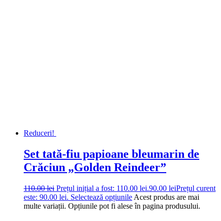
Reduceri!
Set tată-fiu papioane bleumarin de
Crăciun „Golden Reindeer”
110.00
lei
Prețul inițial a fost: 110.00 lei.
90.00
lei
Prețul curent
este: 90.00 lei.
Selectează opțiunile
Acest produs are mai
multe variații. Opțiunile pot fi alese în pagina produsului.