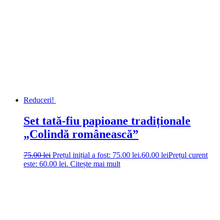
Reduceri!
Set tată-fiu papioane tradiționale
„Colindă românească”
75.00
lei
Prețul inițial a fost: 75.00 lei.
60.00
lei
Prețul curent
este: 60.00 lei.
Citește mai mult