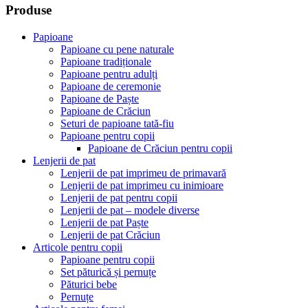
Produse
Papioane
Papioane cu pene naturale
Papioane tradiționale
Papioane pentru adulți
Papioane de ceremonie
Papioane de Paște
Papioane de Crăciun
Seturi de papioane tată-fiu
Papioane pentru copii
Papioane de Crăciun pentru copii
Lenjerii de pat
Lenjerii de pat imprimeu de primavară
Lenjerii de pat imprimeu cu inimioare
Lenjerii de pat pentru copii
Lenjerii de pat – modele diverse
Lenjerii de pat Paște
Lenjerii de pat Crăciun
Articole pentru copii
Papioane pentru copii
Set păturică și pernuțe
Păturici bebe
Pernuțe