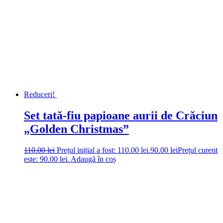
Reduceri!
Set tată-fiu papioane aurii de Crăciun
„Golden Christmas”
110.00
lei
Prețul inițial a fost: 110.00 lei.
90.00
lei
Prețul curent
este: 90.00 lei.
Adaugă în coș