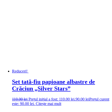
Reduceri!
Set tată-fiu papioane albastre de
Crăciun „Silver Stars”
110.00
lei
Prețul inițial a fost: 110.00 lei.
90.00
lei
Prețul curent
este: 90.00 lei.
Citește mai mult