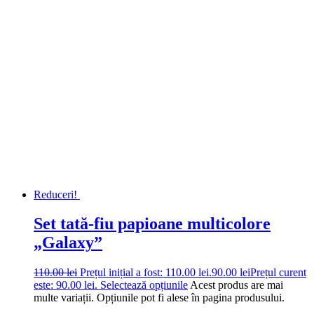
Reduceri!
Set tată-fiu papioane multicolore
„Galaxy”
110.00
lei
Prețul inițial a fost: 110.00 lei.
90.00
lei
Prețul curent
este: 90.00 lei.
Selectează opțiunile
Acest produs are mai
multe variații. Opțiunile pot fi alese în pagina produsului.