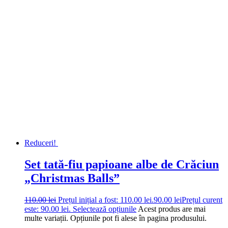
Reduceri!
Set tată-fiu papioane albe de Crăciun
„Christmas Balls”
110.00
lei
Prețul inițial a fost: 110.00 lei.
90.00
lei
Prețul curent
este: 90.00 lei.
Selectează opțiunile
Acest produs are mai
multe variații. Opțiunile pot fi alese în pagina produsului.