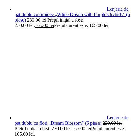
Lenjerie de
pat dublu cu orhidee „White Dream with Purple Orchids” (6
piese)
230.00
lei
Prețul inițial a fost:
230.00 lei.
165.00
lei
Prețul curent este: 165.00 lei.
Lenjerie de
pat dublu cu flori „Dream Blossom” (6 piese)
230.00
lei
Prețul inițial a fost: 230.00 lei.
165.00
lei
Prețul curent este:
165.00 lei.