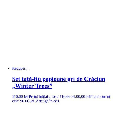
Reduceri!
Set tată-fiu papioane gri de Crăciun
„Winter Trees”
110.00
lei
Prețul inițial a fost: 110.00 lei.
90.00
lei
Prețul curent
este: 90.00 lei.
Adaugă în coș