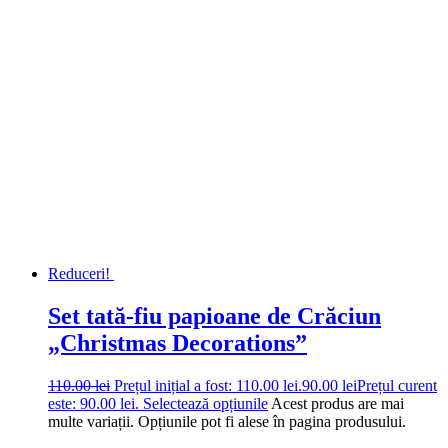
Reduceri!
Set tată-fiu papioane de Crăciun
„Christmas Decorations”
110.00
lei
Prețul inițial a fost: 110.00 lei.
90.00
lei
Prețul curent
este: 90.00 lei.
Selectează opțiunile
Acest produs are mai
multe variații. Opțiunile pot fi alese în pagina produsului.