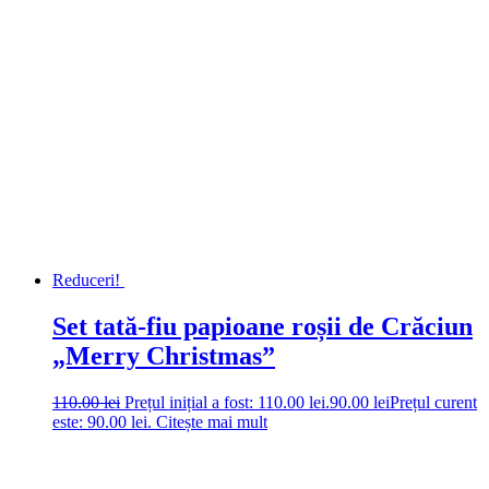
Reduceri!
Set tată-fiu papioane roșii de Crăciun
„Merry Christmas”
110.00
lei
Prețul inițial a fost: 110.00 lei.
90.00
lei
Prețul curent
este: 90.00 lei.
Citește mai mult