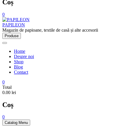
Coș
0
PAPILEON
Magazin de papioane, textile de casă și alte accesorii
Produse
Home
Despre noi
Shop
Blog
Contact
0
Total
0.00 lei
Coș
0
Catalog Menu