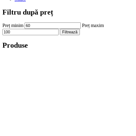
Filtru după preț
Preț minim
Preț maxim
Filtrează
Produse