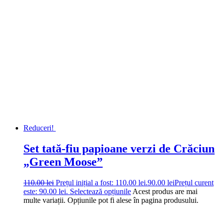
Reduceri!
Set tată-fiu papioane verzi de Crăciun
„Green Moose”
110.00
lei
Prețul inițial a fost: 110.00 lei.
90.00
lei
Prețul curent
este: 90.00 lei.
Selectează opțiunile
Acest produs are mai
multe variații. Opțiunile pot fi alese în pagina produsului.