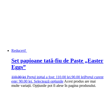
Reduceri!
Set papioane tată-fiu de Paște „Easter
Eggs”
110.00
lei
Prețul inițial a fost: 110.00 lei.
90.00
lei
Prețul curent
este: 90.00 lei.
Selectează opțiunile
Acest produs are mai
multe variații. Opțiunile pot fi alese în pagina produsului.