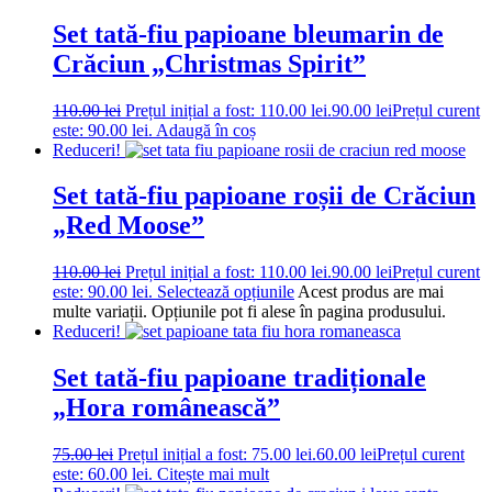
Set tată-fiu papioane bleumarin de
Crăciun „Christmas Spirit”
110.00
lei
Prețul inițial a fost: 110.00 lei.
90.00
lei
Prețul curent
este: 90.00 lei.
Adaugă în coș
Reduceri!
Set tată-fiu papioane roșii de Crăciun
„Red Moose”
110.00
lei
Prețul inițial a fost: 110.00 lei.
90.00
lei
Prețul curent
este: 90.00 lei.
Selectează opțiunile
Acest produs are mai
multe variații. Opțiunile pot fi alese în pagina produsului.
Reduceri!
Set tată-fiu papioane tradiționale
„Hora românească”
75.00
lei
Prețul inițial a fost: 75.00 lei.
60.00
lei
Prețul curent
este: 60.00 lei.
Citește mai mult