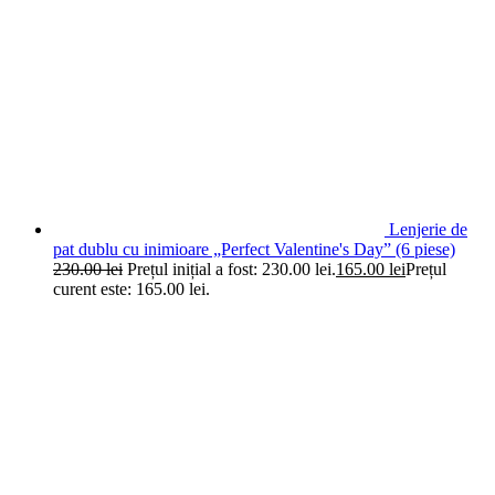
Lenjerie de
pat dublu cu inimioare „Perfect Valentine's Day” (6 piese)
230.00
lei
Prețul inițial a fost: 230.00 lei.
165.00
lei
Prețul
curent este: 165.00 lei.