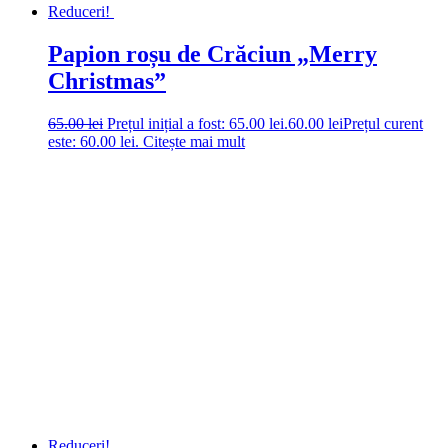
Reduceri!
Papion roșu de Crăciun „Merry
Christmas”
65.00
lei
Prețul inițial a fost: 65.00 lei.
60.00
lei
Prețul curent
este: 60.00 lei.
Citește mai mult
Reduceri!