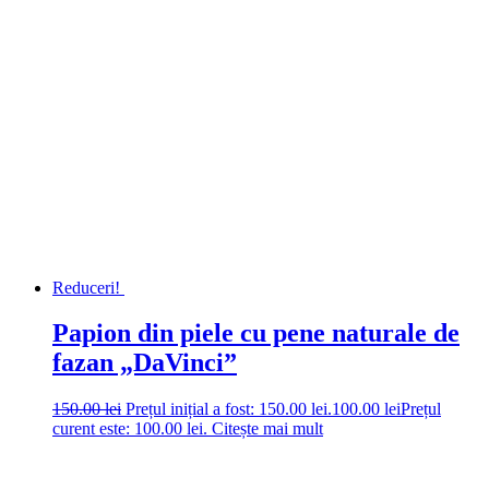
Reduceri!
Papion din piele cu pene naturale de
fazan „DaVinci”
150.00
lei
Prețul inițial a fost: 150.00 lei.
100.00
lei
Prețul
curent este: 100.00 lei.
Citește mai mult