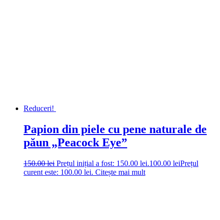
Reduceri!
Papion din piele cu pene naturale de
păun „Peacock Eye”
150.00
lei
Prețul inițial a fost: 150.00 lei.
100.00
lei
Prețul
curent este: 100.00 lei.
Citește mai mult