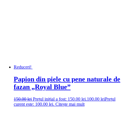
Reduceri!
Papion din piele cu pene naturale de
fazan „Royal Blue”
150.00
lei
Prețul inițial a fost: 150.00 lei.
100.00
lei
Prețul
curent este: 100.00 lei.
Citește mai mult