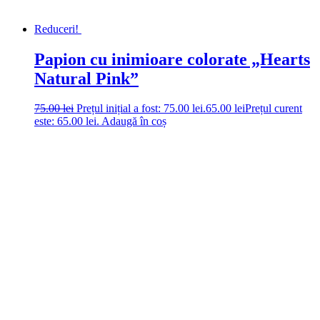
Reduceri!
Papion cu inimioare colorate „Hearts
Natural Pink”
75.00
lei
Prețul inițial a fost: 75.00 lei.
65.00
lei
Prețul curent
este: 65.00 lei.
Adaugă în coș