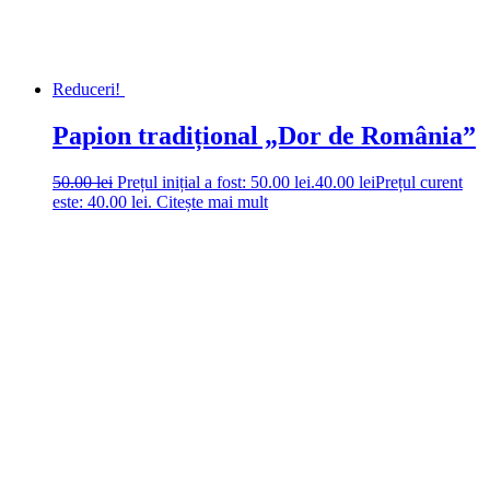
Reduceri!
Papion tradițional „Dor de România”
50.00
lei
Prețul inițial a fost: 50.00 lei.
40.00
lei
Prețul curent
este: 40.00 lei.
Citește mai mult