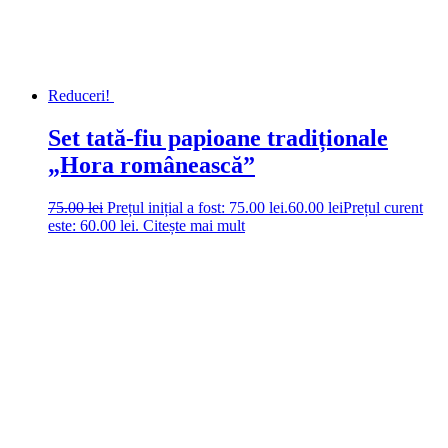
Reduceri!
Set tată-fiu papioane tradiționale
„Hora românească”
75.00
lei
Prețul inițial a fost: 75.00 lei.
60.00
lei
Prețul curent
este: 60.00 lei.
Citește mai mult