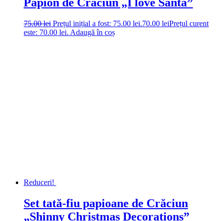
Papion de Crăciun „I love Santa”
75.00
lei
Prețul inițial a fost: 75.00 lei.
70.00
lei
Prețul curent
este: 70.00 lei.
Adaugă în coș
Reduceri!
Set tată-fiu papioane de Crăciun
„Shinny Christmas Decorations”