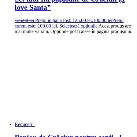
love Santa”
125.00
lei
Prețul inițial a fost: 125.00 lei.
100.00
lei
Prețul
curent este: 100.00 lei.
Selectează opțiunile
Acest produs are
mai multe variații. Opțiunile pot fi alese în pagina produsului.
Reduceri!