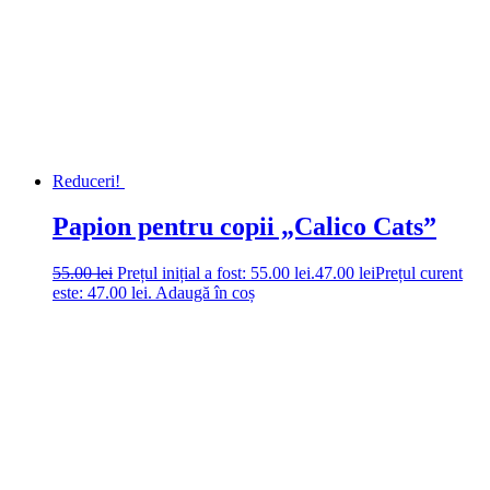
Reduceri!
Papion pentru copii „Calico Cats”
55.00
lei
Prețul inițial a fost: 55.00 lei.
47.00
lei
Prețul curent
este: 47.00 lei.
Adaugă în coș