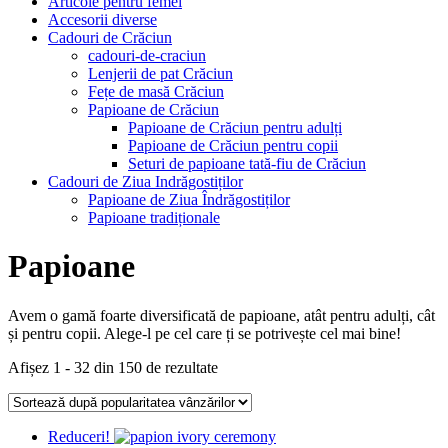
Articole pentru femei
Accesorii diverse
Cadouri de Crăciun
cadouri-de-craciun
Lenjerii de pat Crăciun
Fețe de masă Crăciun
Papioane de Crăciun
Papioane de Crăciun pentru adulți
Papioane de Crăciun pentru copii
Seturi de papioane tată-fiu de Crăciun
Cadouri de Ziua Indrăgostiților
Papioane de Ziua Îndrăgostiților
Papioane tradiționale
Papioane
Avem o gamă foarte diversificată de papioane, atât pentru adulți, cât
și pentru copii. Alege-l pe cel care ți se potrivește cel mai bine!
Afișez 1 - 32 din 150 de rezultate
Reduceri!