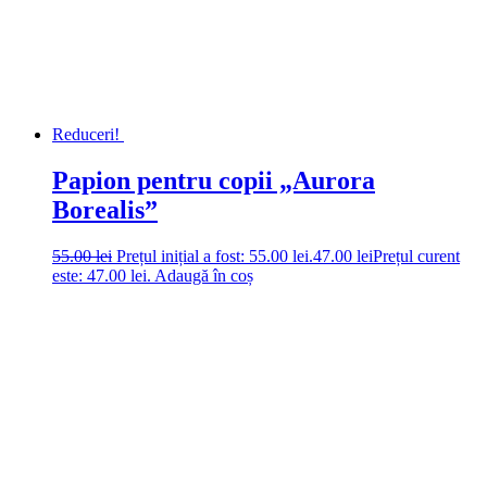
Reduceri!
Papion pentru copii „Aurora
Borealis”
55.00
lei
Prețul inițial a fost: 55.00 lei.
47.00
lei
Prețul curent
este: 47.00 lei.
Adaugă în coș