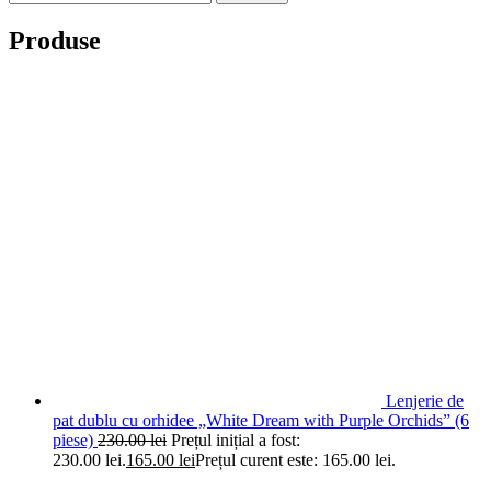
Produse
Lenjerie de
pat dublu cu orhidee „White Dream with Purple Orchids” (6
piese)
230.00
lei
Prețul inițial a fost:
230.00 lei.
165.00
lei
Prețul curent este: 165.00 lei.