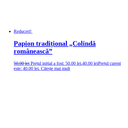
Reduceri!
Papion tradițional „Colindă
românească”
50.00
lei
Prețul inițial a fost: 50.00 lei.
40.00
lei
Prețul curent
este: 40.00 lei.
Citește mai mult