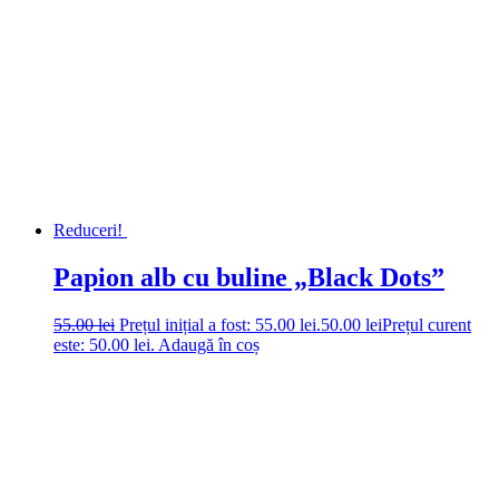
Reduceri!
Papion alb cu buline „Black Dots”
55.00
lei
Prețul inițial a fost: 55.00 lei.
50.00
lei
Prețul curent
este: 50.00 lei.
Adaugă în coș