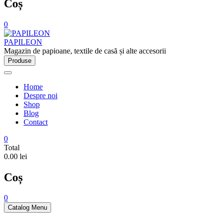
Coș
0
PAPILEON
Magazin de papioane, textile de casă și alte accesorii
Produse
Home
Despre noi
Shop
Blog
Contact
0
Total
0.00 lei
Coș
0
Catalog Menu