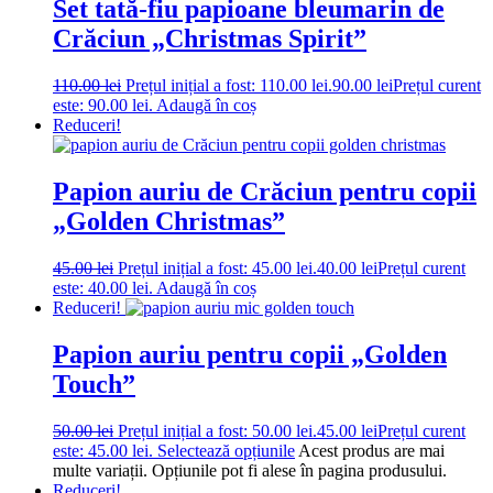
Set tată-fiu papioane bleumarin de
Crăciun „Christmas Spirit”
110.00
lei
Prețul inițial a fost: 110.00 lei.
90.00
lei
Prețul curent
este: 90.00 lei.
Adaugă în coș
Reduceri!
Papion auriu de Crăciun pentru copii
„Golden Christmas”
45.00
lei
Prețul inițial a fost: 45.00 lei.
40.00
lei
Prețul curent
este: 40.00 lei.
Adaugă în coș
Reduceri!
Papion auriu pentru copii „Golden
Touch”
50.00
lei
Prețul inițial a fost: 50.00 lei.
45.00
lei
Prețul curent
este: 45.00 lei.
Selectează opțiunile
Acest produs are mai
multe variații. Opțiunile pot fi alese în pagina produsului.
Reduceri!