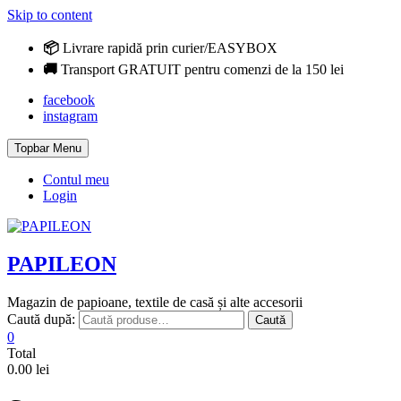
Skip to content
📦
Livrare rapidă prin curier/EASYBOX
🚚
Transport GRATUIT pentru comenzi de la 150 lei
facebook
instagram
Topbar Menu
Contul meu
Login
PAPILEON
Magazin de papioane, textile de casă și alte accesorii
Caută după:
Caută
0
Total
0.00 lei