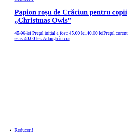
Papion roșu de Crăciun pentru copii
„Christmas Owls”
45.00
lei
Prețul inițial a fost: 45.00 lei.
40.00
lei
Prețul curent
este: 40.00 lei.
Adaugă în coș
Reduceri!