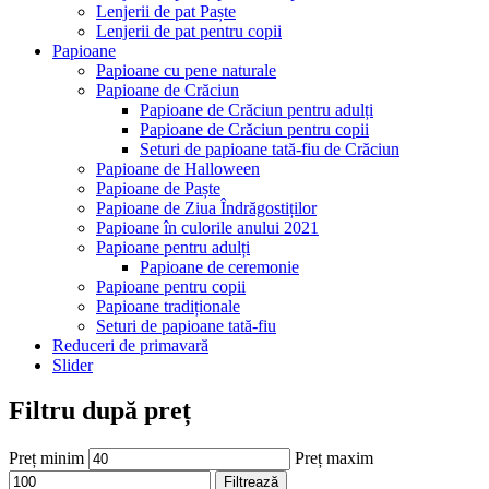
Lenjerii de pat Paște
Lenjerii de pat pentru copii
Papioane
Papioane cu pene naturale
Papioane de Crăciun
Papioane de Crăciun pentru adulți
Papioane de Crăciun pentru copii
Seturi de papioane tată-fiu de Crăciun
Papioane de Halloween
Papioane de Paște
Papioane de Ziua Îndrăgostiților
Papioane în culorile anului 2021
Papioane pentru adulți
Papioane de ceremonie
Papioane pentru copii
Papioane tradiționale
Seturi de papioane tată-fiu
Reduceri de primavară
Slider
Filtru după preț
Preț minim
Preț maxim
Filtrează