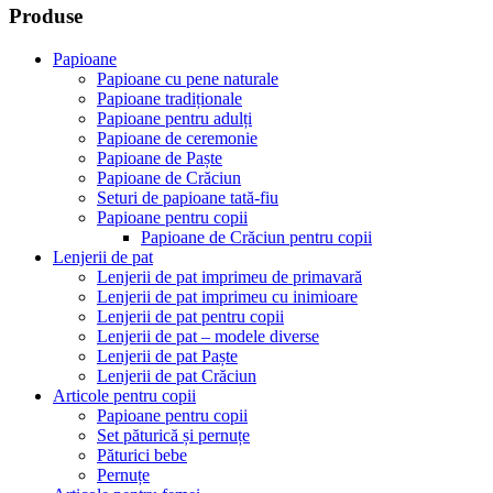
Produse
Papioane
Papioane cu pene naturale
Papioane tradiționale
Papioane pentru adulți
Papioane de ceremonie
Papioane de Paște
Papioane de Crăciun
Seturi de papioane tată-fiu
Papioane pentru copii
Papioane de Crăciun pentru copii
Lenjerii de pat
Lenjerii de pat imprimeu de primavară
Lenjerii de pat imprimeu cu inimioare
Lenjerii de pat pentru copii
Lenjerii de pat – modele diverse
Lenjerii de pat Paște
Lenjerii de pat Crăciun
Articole pentru copii
Papioane pentru copii
Set păturică și pernuțe
Păturici bebe
Pernuțe