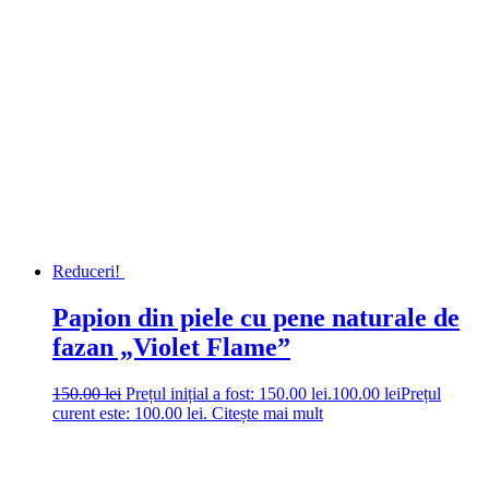
Reduceri!
Papion din piele cu pene naturale de
fazan „Violet Flame”
150.00
lei
Prețul inițial a fost: 150.00 lei.
100.00
lei
Prețul
curent este: 100.00 lei.
Citește mai mult