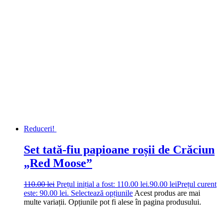
Reduceri!
Set tată-fiu papioane roșii de Crăciun
„Red Moose”
110.00
lei
Prețul inițial a fost: 110.00 lei.
90.00
lei
Prețul curent
este: 90.00 lei.
Selectează opțiunile
Acest produs are mai
multe variații. Opțiunile pot fi alese în pagina produsului.