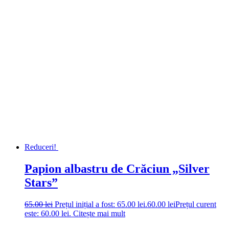
Reduceri!
Papion albastru de Crăciun „Silver
Stars”
65.00
lei
Prețul inițial a fost: 65.00 lei.
60.00
lei
Prețul curent
este: 60.00 lei.
Citește mai mult