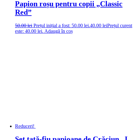
Papion roșu pentru copii „Classic
Red”
50.00
lei
Prețul inițial a fost: 50.00 lei.
40.00
lei
Prețul curent
este: 40.00 lei.
Adaugă în coș
Reduceri!
Set tată-fiu papioane de Crăciun „I