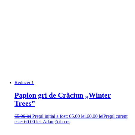
Reduceri!
Papion gri de Crăciun „Winter
Trees”
65.00
lei
Prețul inițial a fost: 65.00 lei.
60.00
lei
Prețul curent
este: 60.00 lei.
Adaugă în coș