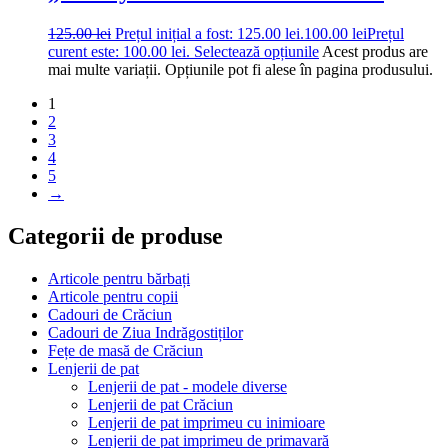
125.00
lei
Prețul inițial a fost: 125.00 lei.
100.00
lei
Prețul
curent este: 100.00 lei.
Selectează opțiunile
Acest produs are
mai multe variații. Opțiunile pot fi alese în pagina produsului.
1
2
3
4
5
→
Categorii de produse
Articole pentru bărbați
Articole pentru copii
Cadouri de Crăciun
Cadouri de Ziua Indrăgostiților
Fețe de masă de Crăciun
Lenjerii de pat
Lenjerii de pat - modele diverse
Lenjerii de pat Crăciun
Lenjerii de pat imprimeu cu inimioare
Lenjerii de pat imprimeu de primavară