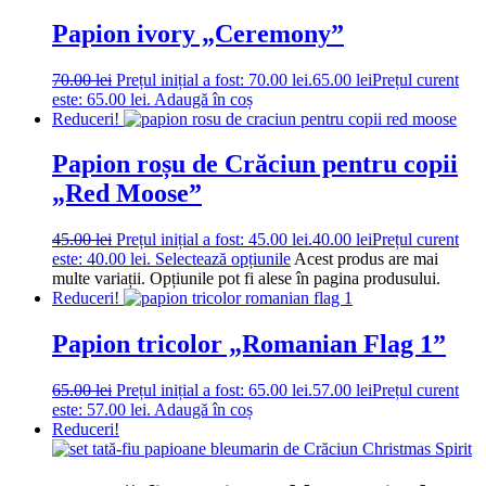
Papion ivory „Ceremony”
70.00
lei
Prețul inițial a fost: 70.00 lei.
65.00
lei
Prețul curent
este: 65.00 lei.
Adaugă în coș
Reduceri!
Papion roșu de Crăciun pentru copii
„Red Moose”
45.00
lei
Prețul inițial a fost: 45.00 lei.
40.00
lei
Prețul curent
este: 40.00 lei.
Selectează opțiunile
Acest produs are mai
multe variații. Opțiunile pot fi alese în pagina produsului.
Reduceri!
Papion tricolor „Romanian Flag 1”
65.00
lei
Prețul inițial a fost: 65.00 lei.
57.00
lei
Prețul curent
este: 57.00 lei.
Adaugă în coș
Reduceri!