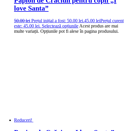
Papion de Crăciun pentru copii „I
love Santa”
50.00
lei
Prețul inițial a fost: 50.00 lei.
45.00
lei
Prețul curent
este: 45.00 lei.
Selectează opțiunile
Acest produs are mai
multe variații. Opțiunile pot fi alese în pagina produsului.
Reduceri!