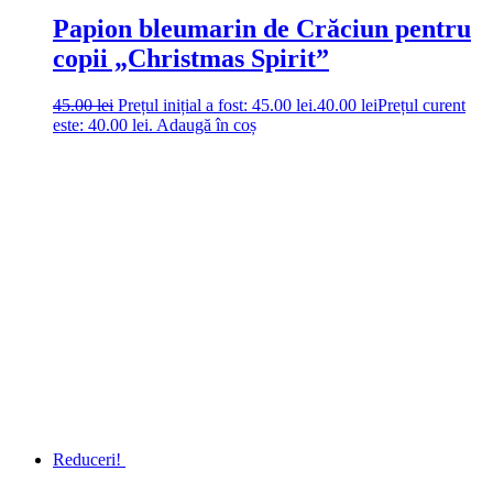
Papion bleumarin de Crăciun pentru
copii „Christmas Spirit”
45.00
lei
Prețul inițial a fost: 45.00 lei.
40.00
lei
Prețul curent
este: 40.00 lei.
Adaugă în coș
Reduceri!