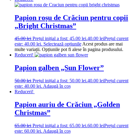
Papion roșu de Crăciun pentru copii
„Bright Christmas”
45.00
lei
Prețul inițial a fost: 45.00 lei.
40.00
lei
Prețul curent
este: 40.00 lei.
Selectează opțiunile
Acest produs are mai
multe variații. Opțiunile pot fi alese în pagina produsului.
Reduceri!
Papion galben „Sun Flower”
50.00
lei
Prețul inițial a fost: 50.00 lei.
40.00
lei
Prețul curent
este: 40.00 lei.
Adaugă în coș
Reduceri!
Papion auriu de Crăciun „Golden
Christmas”
65.00
lei
Prețul inițial a fost: 65.00 lei.
60.00
lei
Prețul curent
este: 60.00 lei.
Adaugă în coș