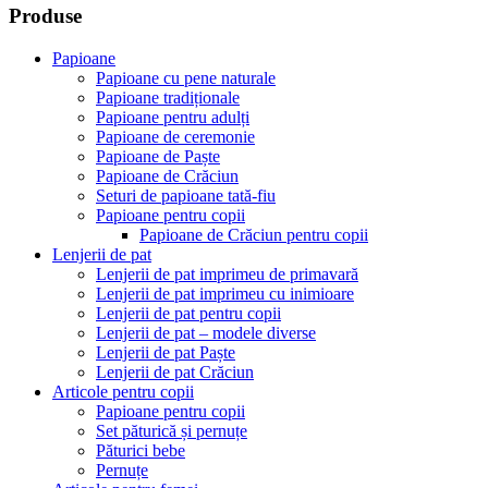
Produse
Papioane
Papioane cu pene naturale
Papioane tradiționale
Papioane pentru adulți
Papioane de ceremonie
Papioane de Paște
Papioane de Crăciun
Seturi de papioane tată-fiu
Papioane pentru copii
Papioane de Crăciun pentru copii
Lenjerii de pat
Lenjerii de pat imprimeu de primavară
Lenjerii de pat imprimeu cu inimioare
Lenjerii de pat pentru copii
Lenjerii de pat – modele diverse
Lenjerii de pat Paște
Lenjerii de pat Crăciun
Articole pentru copii
Papioane pentru copii
Set păturică și pernuțe
Păturici bebe
Pernuțe