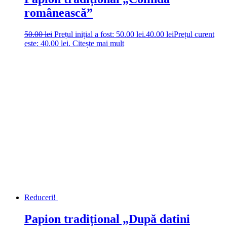
românească”
50.00
lei
Prețul inițial a fost: 50.00 lei.
40.00
lei
Prețul curent
este: 40.00 lei.
Citește mai mult
Reduceri!
Papion tradițional „După datini