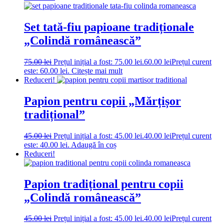
Set tată-fiu papioane tradiționale
„Colindă românească”
75.00
lei
Prețul inițial a fost: 75.00 lei.
60.00
lei
Prețul curent
este: 60.00 lei.
Citește mai mult
Reduceri!
Papion pentru copii „Mărțișor
tradițional”
45.00
lei
Prețul inițial a fost: 45.00 lei.
40.00
lei
Prețul curent
este: 40.00 lei.
Adaugă în coș
Reduceri!
Papion tradițional pentru copii
„Colindă românească”
45.00
lei
Prețul inițial a fost: 45.00 lei.
40.00
lei
Prețul curent