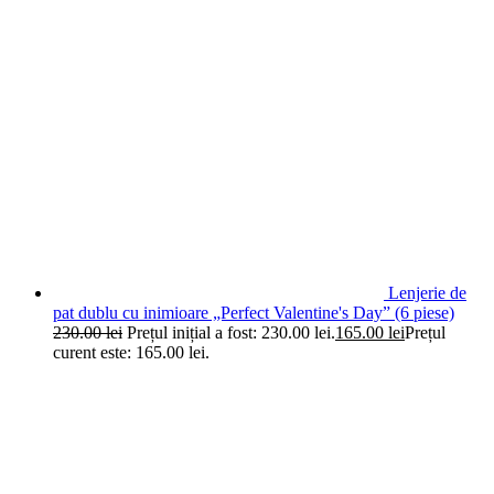
Lenjerie de
pat dublu cu inimioare „Perfect Valentine's Day” (6 piese)
230.00
lei
Prețul inițial a fost: 230.00 lei.
165.00
lei
Prețul
curent este: 165.00 lei.