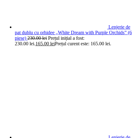
Lenjerie de
pat dublu cu orhidee „White Dream with Purple Orchids” (6
piese)
230.00
lei
Prețul inițial a fost:
230.00 lei.
165.00
lei
Prețul curent este: 165.00 lei.
Lenjerie de