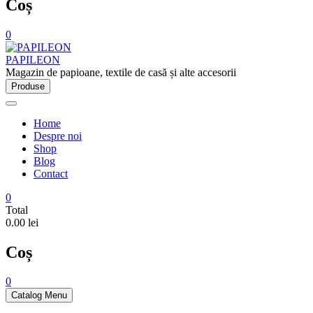
Coș
0
PAPILEON
Magazin de papioane, textile de casă și alte accesorii
Produse
Home
Despre noi
Shop
Blog
Contact
0
Total
0.00 lei
Coș
0
Catalog Menu