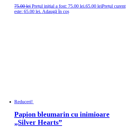
75.00
lei
Prețul inițial a fost: 75.00 lei.
65.00
lei
Prețul curent
este: 65.00 lei.
Adaugă în coș
Reduceri!
Papion bleumarin cu inimioare
„Silver Hearts”