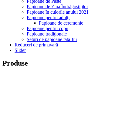
Papioane de Paște
Papioane de Ziua Îndrăgostiților
Papioane în culorile anului 2021
Papioane pentru adulți
Papioane de ceremonie
Papioane pentru copii
Papioane tradiționale
Seturi de papioane tată-fiu
Reduceri de primavară
Slider
Produse