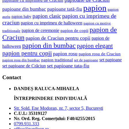
papioane cu imprimeu de Crăciun
papion
papioane tată-fiu
papioane din bumbac
papion
papion cu imprimeu de
papion clasic
papion baby
auriu
craciun
papion cu imprimeu de halloween
papion cu motive
papion de
papion de ceremonie
papion de copii
traditionale
Craciun
papion de Craciun pentru copii
papion de
papion din bumbac
papion elegant
halloween
papion pentru copii
papion rosu
papion rosu de Craciun
set papioane
papion traditional
papion rosu din bumbac
set de papioane
set papioane tata-fiu
set papioane de Crăciun
Contact
DANDEȘ RALUCA-MIHAELA
ÎNTREPRINDERE INDIVIDUALĂ
Str. Sold. Ene Modoran, nr. 7, sector 5, București
C.U.I.: 35319127
Nr. Ord. Reg. Comerțului: F40/4255/2015
0799.931.333
office@papileon.ro