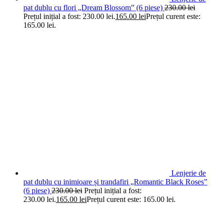
pat dublu cu flori „Dream Blossom” (6 piese)
230.00
lei
Prețul inițial a fost: 230.00 lei.
165.00
lei
Prețul curent este:
165.00 lei.
Lenjerie de
pat dublu cu inimioare și trandafiri „Romantic Black Roses”
(6 piese)
230.00
lei
Prețul inițial a fost:
230.00 lei.
165.00
lei
Prețul curent este: 165.00 lei.