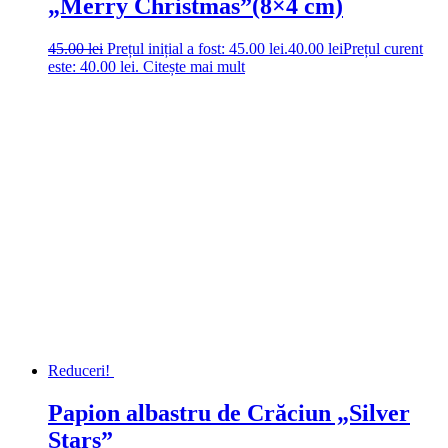
„Merry Christmas”(8×4 cm)
45.00
lei
Prețul inițial a fost: 45.00 lei.
40.00
lei
Prețul curent
este: 40.00 lei.
Citește mai mult
Reduceri!
Papion albastru de Crăciun „Silver
Stars”