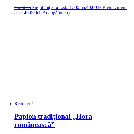
45.00
lei
Prețul inițial a fost: 45.00 lei.
40.00
lei
Prețul curent
este: 40.00 lei.
Adaugă în coș
Reduceri!
Papion tradițional „Hora
românească”