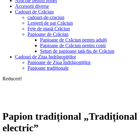
Articole pentru femei
Accesorii diverse
Cadouri de Crăciun
cadouri-de-craciun
Lenjerii de pat Crăciun
Fețe de masă Crăciun
Papioane de Crăciun
Papioane de Crăciun pentru adulți
Papioane de Crăciun pentru copii
Seturi de papioane tată-fiu de Crăciun
Cadouri de Ziua Indrăgostiților
Papioane de Ziua Îndrăgostiților
Papioane tradiționale
Reduceri!
Papion tradițional „Tradițional
electric”