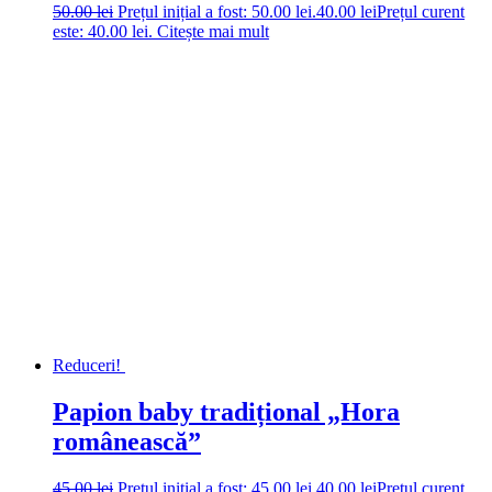
50.00
lei
Prețul inițial a fost: 50.00 lei.
40.00
lei
Prețul curent
este: 40.00 lei.
Citește mai mult
Reduceri!
Papion baby tradițional „Hora
românească”
45.00
lei
Prețul inițial a fost: 45.00 lei.
40.00
lei
Prețul curent