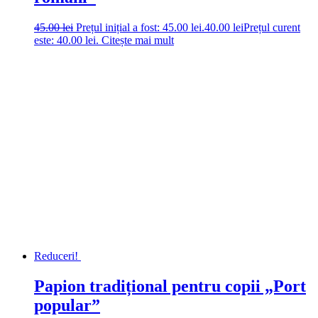
45.00
lei
Prețul inițial a fost: 45.00 lei.
40.00
lei
Prețul curent
este: 40.00 lei.
Citește mai mult
Reduceri!
Papion tradițional pentru copii „Port
popular”