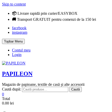
Skip to content
📦
Livrare rapidă prin curier/EASYBOX
🚚
Transport GRATUIT pentru comenzi de la 150 lei
facebook
instagram
Topbar Menu
Contul meu
Login
PAPILEON
Magazin de papioane, textile de casă și alte accesorii
Caută după:
Caută
0
Total
0.00 lei