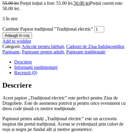
55.00
lei
Prețul inițial a fost: 55.00 lei.
50.00
lei
Prețul curent este:
50.00 lei.
3 în stoc
Cantitate Papion tradițional "Tradițional electric"
Adaugă în coș
Add to wishlist
Categorii:
Articole pentru bărbați
,
Cadouri de Ziua Indrăgostiților
,
Papioane
,
Papioane pentru adulți
,
Papioane tradiționale
Descriere
Informații suplimentare
Recenzii (0)
Descriere
Acest papion „Tradițional electric” este perfect pentru Ziua de
Dragobete. Este de asemenea potrivit și pentru orice eveniment cu
dress code ținută cu motive tradiționale.
Papionul pentru adulți „Tradițional electric” este un accesoriu
inspirat din portul tradițional. Acesta se evidențiază prin culori de
roșu și negru pe fundal alb și motive geometrice.