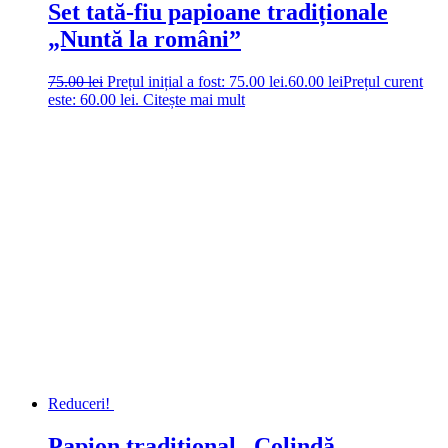
Set tată-fiu papioane tradiționale
„Nuntă la români”
75.00
lei
Prețul inițial a fost: 75.00 lei.
60.00
lei
Prețul curent
este: 60.00 lei.
Citește mai mult
Reduceri!
Papion tradițional „Colindă