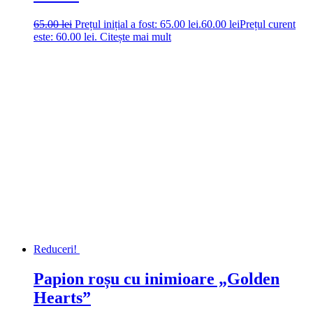
65.00
lei
Prețul inițial a fost: 65.00 lei.
60.00
lei
Prețul curent
este: 60.00 lei.
Citește mai mult
Reduceri!
Papion roșu cu inimioare „Golden
Hearts”