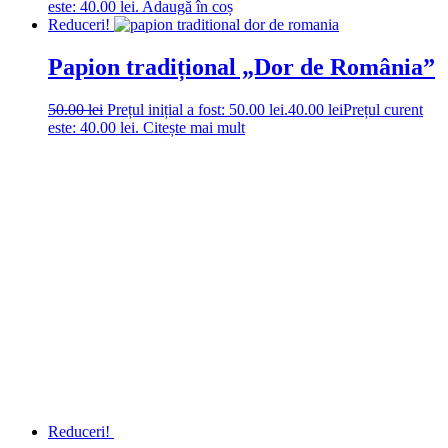
este: 40.00 lei.
Adaugă în coș
Reduceri!
Papion tradițional „Dor de România”
50.00
lei
Prețul inițial a fost: 50.00 lei.
40.00
lei
Prețul curent
este: 40.00 lei.
Citește mai mult
Reduceri!