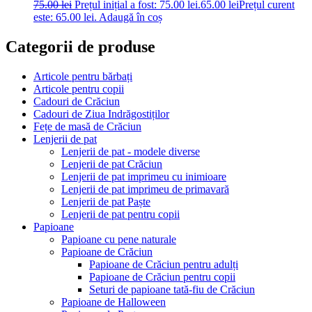
75.00
lei
Prețul inițial a fost: 75.00 lei.
65.00
lei
Prețul curent
este: 65.00 lei.
Adaugă în coș
Categorii de produse
Articole pentru bărbați
Articole pentru copii
Cadouri de Crăciun
Cadouri de Ziua Indrăgostiților
Fețe de masă de Crăciun
Lenjerii de pat
Lenjerii de pat - modele diverse
Lenjerii de pat Crăciun
Lenjerii de pat imprimeu cu inimioare
Lenjerii de pat imprimeu de primavară
Lenjerii de pat Paște
Lenjerii de pat pentru copii
Papioane
Papioane cu pene naturale
Papioane de Crăciun
Papioane de Crăciun pentru adulți
Papioane de Crăciun pentru copii
Seturi de papioane tată-fiu de Crăciun
Papioane de Halloween