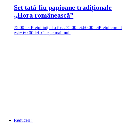
Set tată-fiu papioane tradiționale
„Hora românească”
75.00
lei
Prețul inițial a fost: 75.00 lei.
60.00
lei
Prețul curent
este: 60.00 lei.
Citește mai mult
Reduceri!