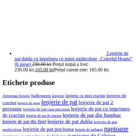
Lenjerie de
pat dublu cu imprimeu cu inimi multicolore „Colorful Hearts”
(6 piese)
230.00
lei
Prețul inițial a fost:
230.00 lei.
165.00
lei
Prețul curent este: 165.00 lei.
Etichete produse
halloween
lenjerie cu mos craciun
lenjerie de
christmas bowtie
lenjerie
lenjerie de pat
lenjerie de pat 2
craciun
lenjerie de paste
persoane
lenjerie de pat cu imprimeu
lenjerie de pat casa pucioasa
de craciun
lenjerie de pat din bumbac
lenjerie de pat de craciun
lenjerie de pat dublu
lenjerie de pat din finet
lenjerie de pat
papioane
lenjerie de pat pucioasa
multicolora
lenjerie de sarbatori
papioane de Crăciun