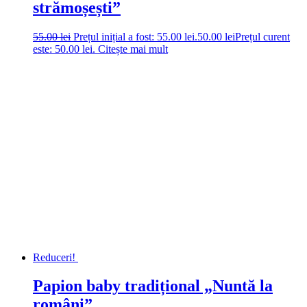
strămoșești”
55.00
lei
Prețul inițial a fost: 55.00 lei.
50.00
lei
Prețul curent
este: 50.00 lei.
Citește mai mult
Reduceri!
Papion baby tradițional „Nuntă la
români”