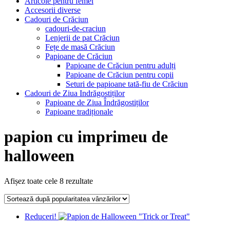
Articole pentru femei
Accesorii diverse
Cadouri de Crăciun
cadouri-de-craciun
Lenjerii de pat Crăciun
Fețe de masă Crăciun
Papioane de Crăciun
Papioane de Crăciun pentru adulți
Papioane de Crăciun pentru copii
Seturi de papioane tată-fiu de Crăciun
Cadouri de Ziua Indrăgostiților
Papioane de Ziua Îndrăgostiților
Papioane tradiționale
papion cu imprimeu de
halloween
Afișez toate cele 8 rezultate
Reduceri!