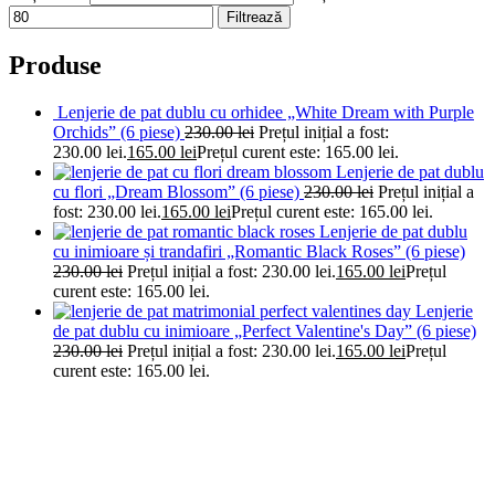
Filtrează
Produse
Lenjerie de pat dublu cu orhidee „White Dream with Purple
Orchids” (6 piese)
230.00
lei
Prețul inițial a fost:
230.00 lei.
165.00
lei
Prețul curent este: 165.00 lei.
Lenjerie de pat dublu
cu flori „Dream Blossom” (6 piese)
230.00
lei
Prețul inițial a
fost: 230.00 lei.
165.00
lei
Prețul curent este: 165.00 lei.
Lenjerie de pat dublu
cu inimioare și trandafiri „Romantic Black Roses” (6 piese)
230.00
lei
Prețul inițial a fost: 230.00 lei.
165.00
lei
Prețul
curent este: 165.00 lei.
Lenjerie
de pat dublu cu inimioare „Perfect Valentine's Day” (6 piese)
230.00
lei
Prețul inițial a fost: 230.00 lei.
165.00
lei
Prețul
curent este: 165.00 lei.