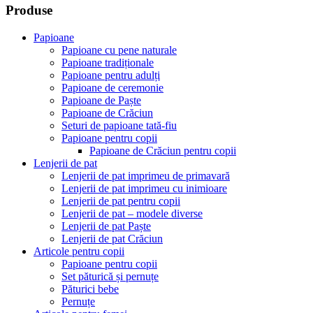
Produse
Papioane
Papioane cu pene naturale
Papioane tradiționale
Papioane pentru adulți
Papioane de ceremonie
Papioane de Paște
Papioane de Crăciun
Seturi de papioane tată-fiu
Papioane pentru copii
Papioane de Crăciun pentru copii
Lenjerii de pat
Lenjerii de pat imprimeu de primavară
Lenjerii de pat imprimeu cu inimioare
Lenjerii de pat pentru copii
Lenjerii de pat – modele diverse
Lenjerii de pat Paște
Lenjerii de pat Crăciun
Articole pentru copii
Papioane pentru copii
Set păturică și pernuțe
Păturici bebe
Pernuțe