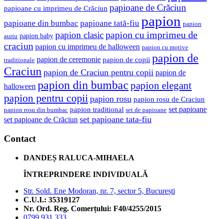
papioane de Crăciun
papioane cu imprimeu de Crăciun
papion
papioane tată-fiu
papioane din bumbac
papion
papion cu imprimeu de
papion clasic
papion baby
auriu
craciun
papion cu imprimeu de halloween
papion cu motive
papion de
papion de ceremonie
papion de copii
traditionale
Craciun
papion de Craciun pentru copii
papion de
papion din bumbac
papion elegant
halloween
papion pentru copii
papion rosu
papion rosu de Craciun
set papioane
papion traditional
papion rosu din bumbac
set de papioane
set papioane tata-fiu
set papioane de Crăciun
Contact
DANDEȘ RALUCA-MIHAELA
ÎNTREPRINDERE INDIVIDUALĂ
Str. Sold. Ene Modoran, nr. 7, sector 5, București
C.U.I.: 35319127
Nr. Ord. Reg. Comerțului: F40/4255/2015
0799.931.333