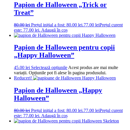
Papion de Halloween „Trick or
Treat”
80.00
lei
Prețul inițial a fost: 80.00 lei.
77.00
lei
Prețul curent
este: 77.00 lei.
Adaugă în coș
Papion de Halloween pentru copii
„Happy Halloween”
45.00
lei
Selectează opțiunile
Acest produs are mai multe
variații. Opțiunile pot fi alese în pagina produsului.
Reduceri!
Papion de Halloween „Happy
Halloween”
80.00
lei
Prețul inițial a fost: 80.00 lei.
77.00
lei
Prețul curent
este: 77.00 lei.
Adaugă în coș