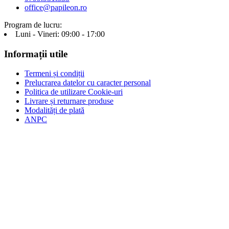
office@papileon.ro
Program de lucru:
Luni - Vineri: 09:00 - 17:00
Informații utile
Termeni și condiții
Prelucrarea datelor cu caracter personal
Politica de utilizare Cookie-uri
Livrare și returnare produse
Modalități de plată
ANPC