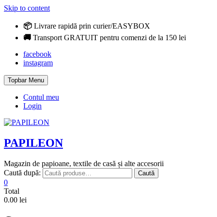
Skip to content
📦
Livrare rapidă prin curier/EASYBOX
🚚
Transport GRATUIT pentru comenzi de la 150 lei
facebook
instagram
Topbar Menu
Contul meu
Login
PAPILEON
Magazin de papioane, textile de casă și alte accesorii
Caută după:
Caută
0
Total
0.00 lei