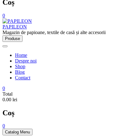
Coș
0
PAPILEON
Magazin de papioane, textile de casă și alte accesorii
Produse
Home
Despre noi
Shop
Blog
Contact
0
Total
0.00 lei
Coș
0
Catalog Menu