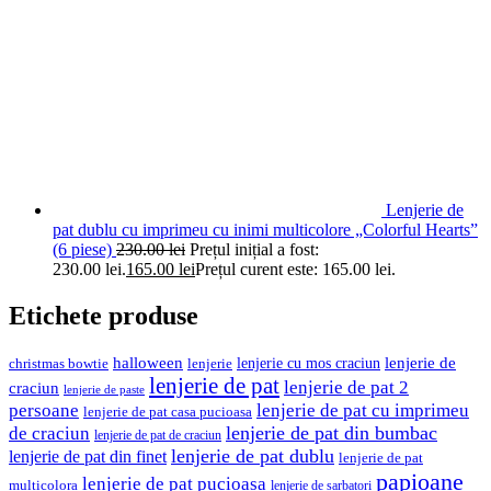
Lenjerie de
pat dublu cu imprimeu cu inimi multicolore „Colorful Hearts”
(6 piese)
230.00
lei
Prețul inițial a fost:
230.00 lei.
165.00
lei
Prețul curent este: 165.00 lei.
Etichete produse
halloween
lenjerie cu mos craciun
lenjerie de
christmas bowtie
lenjerie
lenjerie de pat
lenjerie de pat 2
craciun
lenjerie de paste
persoane
lenjerie de pat cu imprimeu
lenjerie de pat casa pucioasa
de craciun
lenjerie de pat din bumbac
lenjerie de pat de craciun
lenjerie de pat dublu
lenjerie de pat din finet
lenjerie de pat
papioane
lenjerie de pat pucioasa
multicolora
lenjerie de sarbatori