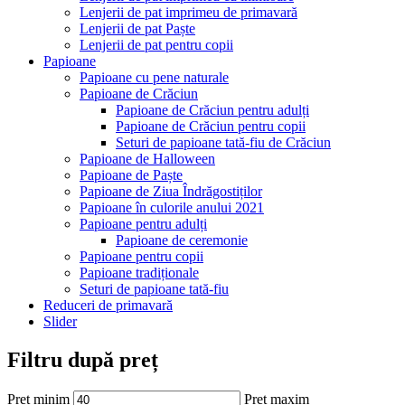
Lenjerii de pat imprimeu de primavară
Lenjerii de pat Paște
Lenjerii de pat pentru copii
Papioane
Papioane cu pene naturale
Papioane de Crăciun
Papioane de Crăciun pentru adulți
Papioane de Crăciun pentru copii
Seturi de papioane tată-fiu de Crăciun
Papioane de Halloween
Papioane de Paște
Papioane de Ziua Îndrăgostiților
Papioane în culorile anului 2021
Papioane pentru adulți
Papioane de ceremonie
Papioane pentru copii
Papioane tradiționale
Seturi de papioane tată-fiu
Reduceri de primavară
Slider
Filtru după preț
Preț minim
Preț maxim