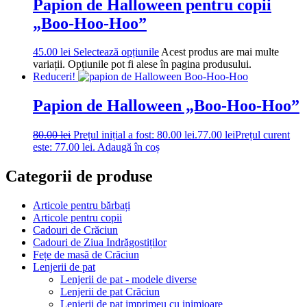
Papion de Halloween pentru copii
„Boo-Hoo-Hoo”
45.00
lei
Selectează opțiunile
Acest produs are mai multe
variații. Opțiunile pot fi alese în pagina produsului.
Reduceri!
Papion de Halloween „Boo-Hoo-Hoo”
80.00
lei
Prețul inițial a fost: 80.00 lei.
77.00
lei
Prețul curent
este: 77.00 lei.
Adaugă în coș
Categorii de produse
Articole pentru bărbați
Articole pentru copii
Cadouri de Crăciun
Cadouri de Ziua Indrăgostiților
Fețe de masă de Crăciun
Lenjerii de pat
Lenjerii de pat - modele diverse
Lenjerii de pat Crăciun
Lenjerii de pat imprimeu cu inimioare